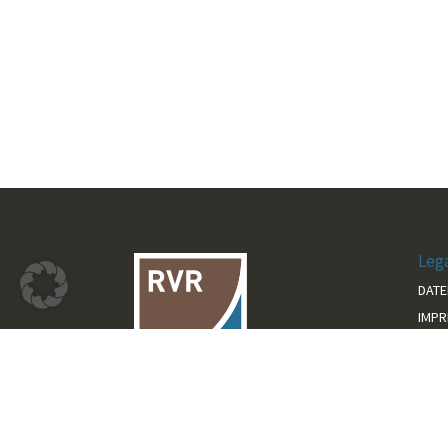
Leg
DAT
IMP
KON