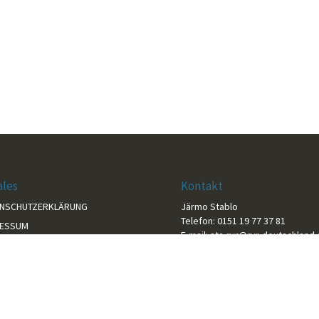
ales
Kontakt
ENSCHUTZERKLÄRUNG
Järmo Stablo
Telefon: 0151 19 77 37 81
RESSUM
E-mail:
sta-rvr@rvr-deutschland.
TAKT